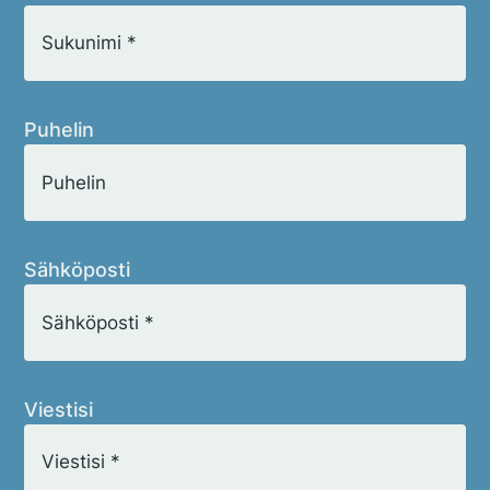
Tietosuoja
Hyväksyn Lyhytterapiainstituutin
tietosuojakäytännöt
*
Puhelin
Sähköposti
Viestisi