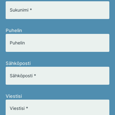
Tietosuoja
Hyväksyn Lyhytterapiainstituutin
tietosuojakäytännöt
*
Puhelin
Sähköposti
Viestisi