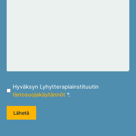
Hyväksyn
Hyväksyn Lyhytterapiainstituutin
Lyhytterapiainstituutin
tietosuojakäytännöt
*.
tietosuojakäytännöt