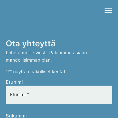
Skip
to
content
Ota yhteyttä
Etunimi
Lähetä meille viesti. Palaamme asiaan
Koulutukset
mahdollisimman pian.
Kirjoitukset
*
"
" näyttää pakolliset kentät
Sukunimi
Verkkokauppa
Etunimi
Ota yhteyttä
Sähköposti
Sukunimi