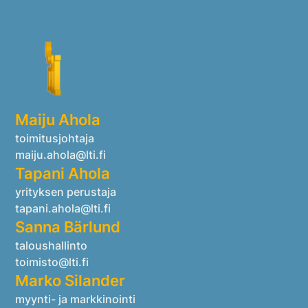
Maiju Ahola
toimitusjohtaja
maiju.ahola@lti.fi
Tapani Ahola
yrityksen perustaja
tapani.ahola@lti.fi
Sanna Bärlund
taloushallinto
toimisto@lti.fi
Marko Silander
myynti- ja markkinointi