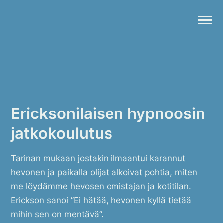
Skip
to
content
Etunimi
Ericksonilaisen hypnoosin
Koulutukset
jatkokoulutus
Kirjoitukset
Sukunimi
Verkkokauppa
Tarinan mukaan jostakin ilmaantui karannut
Ota yhteyttä
hevonen ja paikalla olijat alkoivat pohtia, miten
me löydämme hevosen omistajan ja kotitilan.
Sähköposti
Erickson sanoi ”Ei hätää, hevonen kyllä tietää
mihin sen on mentävä”.