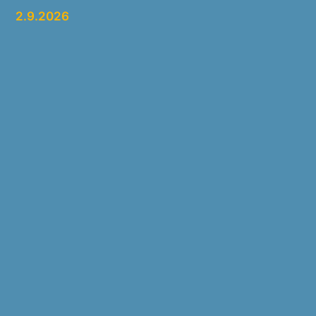
2.9.2026
Tietosuoja
Hyväksyn Lyhytterapiainstituutin
tietosuojakäytännöt
*