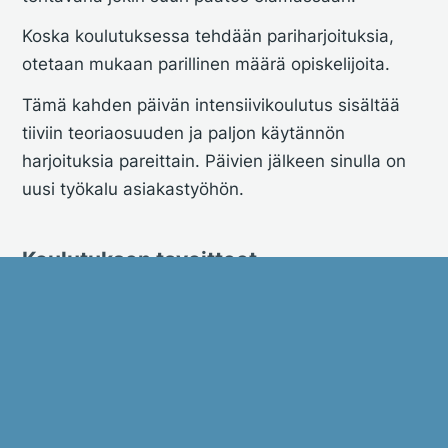
Koska koulutuksessa tehdään pariharjoituksia,
otetaan mukaan parillinen määrä opiskelijoita.
Tämä kahden päivän intensiivikoulutus sisältää
tiiviin teoriaosuuden ja paljon käytännön
harjoituksia pareittain. Päivien jälkeen sinulla on
uusi työkalu asiakastyöhön.
Koulutuksen tavoitteet
Opit havainnoimaan arkielämän transsia
Opit helpon ja turvallisen tavan ohjata
asiakasta voimavarojensa äärelle
Löydät uuden näkökulman hypnoosin
määrittelemiselle
Pystyt soveltamaan oppimaasi asiakastyöhösi