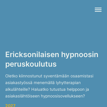
Skip
to
content
Etunimi
Ericksonilaisen hypnoosin
Koulutukset
peruskoulutus
Kirjoitukset
Sukunimi
Verkkokauppa
Oletko kiinnostunut syventämään osaamistasi
Ota yhteyttä
asiakastyössä menemällä lyhytterapian
alkulähteille? Haluatko tutustua helppoon ja
Sähköposti
asiakaslähtöiseen hypnoosisovellukseen?
2027