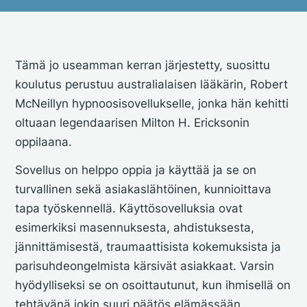
Tämä jo useamman kerran järjestetty, suosittu
koulutus perustuu australialaisen lääkärin, Robert
McNeillyn hypnoosisovellukselle, jonka hän kehitti
oltuaan legendaarisen Milton H. Ericksonin
oppilaana.
Sovellus on helppo oppia ja käyttää ja se on
turvallinen sekä asiakaslähtöinen, kunnioittava
tapa työskennellä. Käyttösovelluksia ovat
esimerkiksi masennuksesta, ahdistuksesta,
jännittämisestä, traumaattisista kokemuksista ja
parisuhdeongelmista kärsivät asiakkaat. Varsin
hyödylliseksi se on osoittautunut, kun ihmisellä on
tehtävänä jokin suuri päätös elämässään.